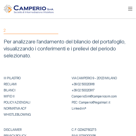
2
Per analizzare l’andamento del bilancio del portafoglio,
visualizzando i conferimenti e i prelievi del periodo
selezionato.
III PILASTRO
VIA CAMPERIO 9 – 20123 MILANO
RECLAMI
+39 02 50020918
BILANCI
+39 02 50020917
MIFID II
CamperioSim@camperiosim.com
POLICY AZIENDALI
PEC:
Camperio@legalmail.it
NORMATIVA ACF
Linkedin
WHISTLEBLOWING
DISCLAIMER
C.F. 02342760275