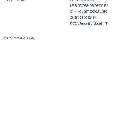
PRIVACY POLICY
P.IVA 11791000158
LEI 815600F84DB1DF93C132
GIIN. A9UQ37.99999.SL.380
QI-EIN 98-0242434
FATCA Reporting Model 1 FFi
©2023 CAMPERIO S.P.A