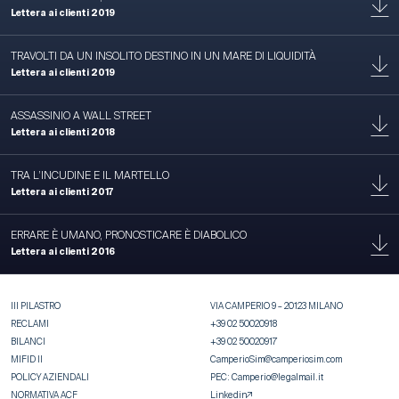
Lettera ai clienti 2019
TRAVOLTI DA UN INSOLITO DESTINO IN UN MARE DI LIQUIDITÀ
Lettera ai clienti 2019
ASSASSINIO A WALL STREET
Lettera ai clienti 2018
TRA L’INCUDINE E IL MARTELLO
Lettera ai clienti 2017
ERRARE È UMANO, PRONOSTICARE È DIABOLICO
Lettera ai clienti 2016
III PILASTRO
VIA CAMPERIO 9 – 20123 MILANO
RECLAMI
+39 02 50020918
BILANCI
+39 02 50020917
MIFID II
CamperioSim@camperiosim.com
POLICY AZIENDALI
PEC:
Camperio@legalmail.it
NORMATIVA ACF
Linkedin