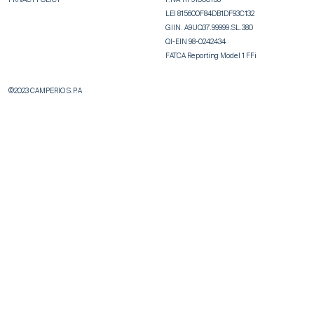
PRIVACY POLICY
P.IVA 11791000158
LEI 815600F84DB1DF93C132
GIIN. A9UQ37.99999.SL.380
QI-EIN 98-0242434
FATCA Reporting Model 1 FFi
©2023 CAMPERIO S.P.A