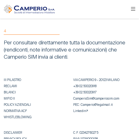
4
Per consultare direttamente tutta la documentazione
(rendiconti, note informative e comunicazioni) che
Camperio SIM invia ai clienti.
III PILASTRO
VIA CAMPERIO 9 – 20123 MILANO
RECLAMI
+39 02 50020918
BILANCI
+39 02 50020917
MIFID II
CamperioSim@camperiosim.com
POLICY AZIENDALI
PEC:
Camperio@legalmail.it
NORMATIVA ACF
Linkedin
WHISTLEBLOWING
DISCLAIMER
C.F. 02342760275